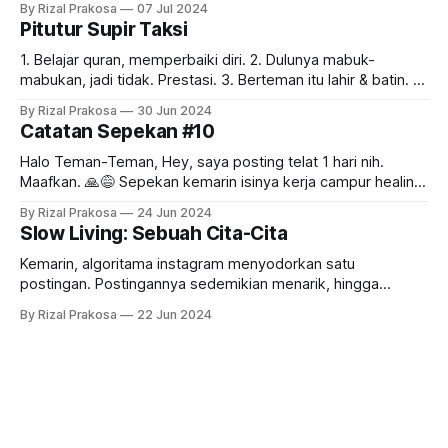
By Rizal Prakosa
07 Jul 2024
UGM. Karena pagi ini ada acara persiapan ospek di
Pitutur Supir Taksi
Lapangan Pancasila, gerbang GSP terbuka lebar.
Masyarakat umum yang biasanya dialihkan ke Wisdom Park,
1. Belajar quran, memperbaiki diri. 2. Dulunya mabuk-
mabukan, jadi tidak. Prestasi. 3. Berteman itu lahir & batin. 4.
Umur 50 tahun tetap mesra dengan istri. 5. Dekat dengan
By Rizal Prakosa
30 Jun 2024
semua anak & menantunya. 6. Hidup itu dijalani & disyukuri.
Catatan Sepekan #10
7. Baru punya rumah di umur hampir 50 tahun. Tetap
disyukuri.
Halo Teman-Teman, Hey, saya posting telat 1 hari nih.
Maafkan. 🙏😅 Sepekan kemarin isinya kerja campur healing.
Setelah seharian sampai malam meeting di kantor, esoknya
By Rizal Prakosa
24 Jun 2024
kami meluncur ke Bromo! Kami tidak bisa turun ke lautan
Slow Living: Sebuah Cita-Cita
pasir atau naik ke Penanjakan untuk melihat sunrise yang
ikonik itu karena sedang berlangsung upacara
Kemarin, algoritama instagram menyodorkan satu
postingan. Postingannya sedemikian menarik, hingga
menuntun saya untuk membuka lebih dalam akun
By Rizal Prakosa
22 Jun 2024
pembuatnya. Nama akun itu adalah @lifeofacoffeedad dan
klik di sini untuk buka IG-nya. Kalau anda buka dan simak
satu-satu isinya, postingan di akun itu rata-rata bernada
sama dan menujukkan satu