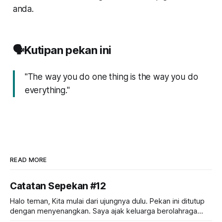
anda.
🗣️Kutipan pekan ini
"The way you do one thing is the way you do
everything."
READ MORE
Catatan Sepekan #12
Halo teman, Kita mulai dari ujungnya dulu. Pekan ini ditutup
dengan menyenangkan. Saya ajak keluarga berolahraga
pagi di ruang terbuka hijau terbesar di DIY: GSP & Balairung