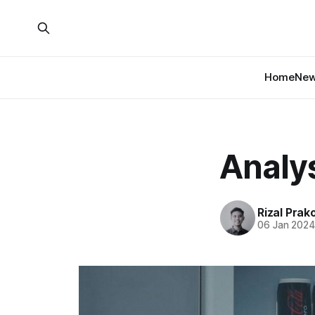
Home
New
Analys
Rizal Prak
06 Jan 202