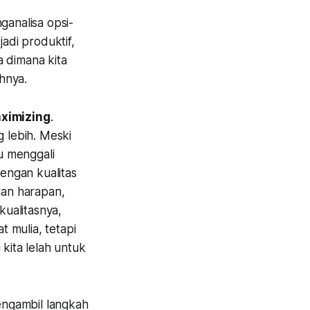
ganalisa opsi-
jadi produktif,
ta dimana kita
ohnya.
ximizing
.
g lebih. Meski
lu menggali
engan kualitas
gan harapan,
kualitasnya,
 mulia, tetapi
kita lelah untuk
mengambil langkah