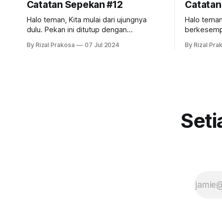
Catatan Sepekan #12
Catatan
Halo teman, Kita mulai dari ujungnya
Halo teman, Pekan kemarin, 
dulu. Pekan ini ditutup dengan
berkesempa
menyenangkan. Saya ajak keluarga
Manado, Su
By Rizal Prakosa
07 Jul 2024
By Rizal Pra
berolahraga pagi di ruang terbuka hijau
tahun terak
terbesar di DIY: GSP & Balairung UGM.
Manado tambah r
Karena pagi ini ada acara persiapan
saya diaja
ospek di Lapangan Pancasila, gerbang
menikmati 
GSP terbuka lebar. Masyarakat umum
Wisata ding
yang biasanya dialihkan ke Wisdom
kita bahas
Park,
Seti