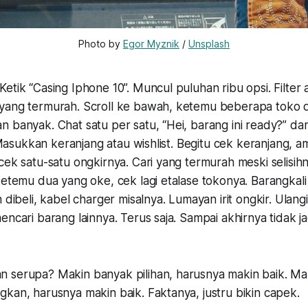
Photo by 
Egor Myznik
 / 
Unsplash
etik “Casing Iphone 10”. Muncul puluhan ribu opsi. Filter 
yang termurah. Scroll ke bawah, ketemu beberapa toko
 banyak. Chat satu per satu, “Hei, barang ini ready?” da
”. Masukkan keranjang atau wishlist. Begitu cek keranjang, a
cek satu-satu ongkirnya. Cari yang termurah meski selisih
ketemu dua yang oke, cek lagi etalase tokonya. Barangkali 
 dibeli, kabel charger misalnya. Lumayan irit ongkir. Ulang
encari barang lainnya. Terus saja. Sampai akhirnya tidak ja
 serupa? Makin banyak pilihan, harusnya makin baik. Mak
kan, harusnya makin baik. Faktanya, justru bikin capek.