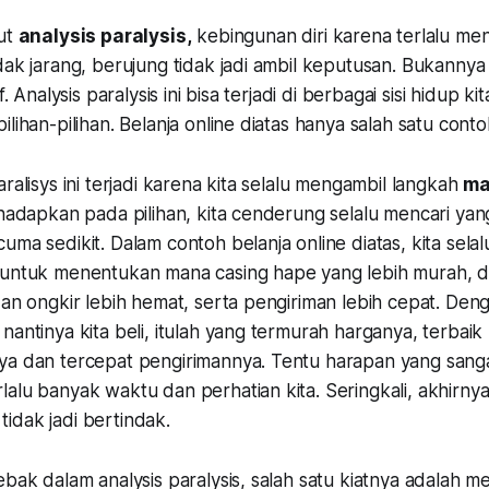
but
analysis paralysis,
kebingunan diri karena terlalu men
dak jarang, berujung tidak jadi ambil keputusan. Bukannya 
f. Analysis paralysis ini bisa terjadi di berbagai sisi hidup ki
ilihan-pilihan. Belanja online diatas hanya salah satu cont
aralisys ini terjadi karena kita selalu mengambil langkah
ma
ihadapkan pada pilihan, kita cenderung selalu mencari yan
uma sedikit. Dalam contoh belanja online diatas, kita sela
 untuk menentukan mana casing hape yang lebih murah, d
dan ongkir lebih hemat, serta pengiriman lebih cepat. Den
nantinya kita beli, itulah yang termurah harganya, terbaik 
ya dan tercepat pengirimannya. Tentu harapan yang sangat
alu banyak waktu dan perhatian kita. Seringkali, akhirnya 
idak jadi bertindak.
ebak dalam analysis paralysis, salah satu kiatnya adalah 