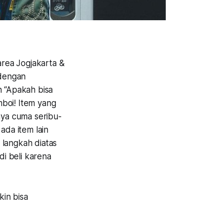
area Jogjakarta &
 dengan
n “Apakah bisa
mboi! Item yang
nya cuma seribu-
ada item lain
i langkah diatas
di beli karena
in bisa