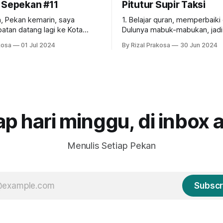
 Sepekan #11
Pitutur Supir Taksi
saya
1. Belajar quran, memperbaiki diri. 2.
tan datang lagi ke Kota
Dulunya mabuk-mabukan, jadi 
lawesi Utara. 2018 adalah
Prestasi. 3. Berteman itu lahir & batin. 4.
kosa
01 Jul 2024
By Rizal Prakosa
30 Jun 2024
hir saya ke sana. Hari-hari ini,
Umur 50 tahun tetap mesra den
amai. Hari pertama
5. Dekat dengan semua anak &
k naik ke arah Tomohon dan
menantunya. 6. Hidup itu dijalani &
keindahan Danau Linow.
disyukuri. 7. Baru punya rumah di umur
in-dingin lagi seperti yang
hampir 50 tahun. Tetap disyuk
 di edisi sebelumnya.
ap hari minggu, di inbox 
Menulis Setiap Pekan
Subscr