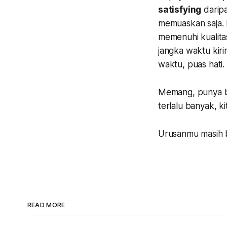
satisfying
darip
memuaskan saja. D
memenuhi kualitas
jangka waktu kiri
waktu, puas hati.
Memang, punya b
terlalu banyak, ki
Urusanmu masih b
READ MORE