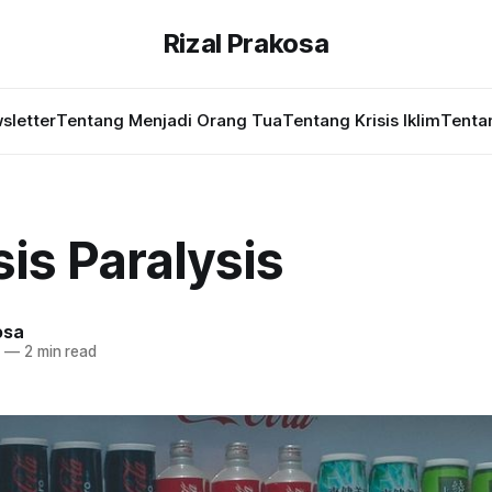
Rizal Prakosa
sletter
Tentang Menjadi Orang Tua
Tentang Krisis Iklim
Tentan
is Paralysis
osa
4
—
2 min read