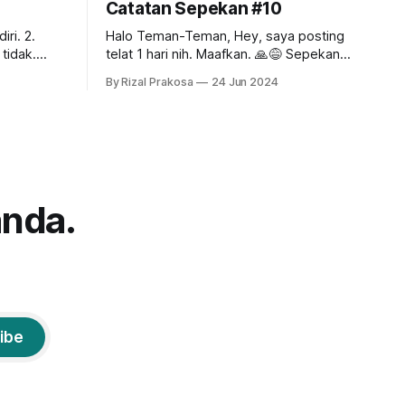
Catatan Sepekan #10
Halo Teman-Teman, Hey, saya posting
tidak.
telat 1 hari nih. Maafkan. 🙏😅 Sepekan
kemarin isinya kerja campur healing.
By Rizal Prakosa
24 Jun 2024
gan istri.
Setelah seharian sampai malam meeting
di kantor, esoknya kami meluncur ke
Bromo! Kami tidak bisa turun ke lautan
pasir atau naik ke Penanjakan untuk
uri.
melihat sunrise yang ikonik itu karena
sedang berlangsung upacara
anda.
ibe