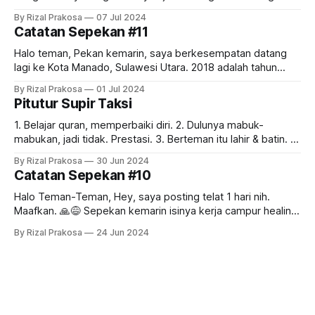
pagi di ruang terbuka hijau terbesar di DIY: GSP & Balairung
By Rizal Prakosa
07 Jul 2024
UGM. Karena pagi ini ada acara persiapan ospek di
Catatan Sepekan #11
Lapangan Pancasila, gerbang GSP terbuka lebar.
Masyarakat umum yang biasanya dialihkan ke Wisdom Park,
Halo teman, Pekan kemarin, saya berkesempatan datang
lagi ke Kota Manado, Sulawesi Utara. 2018 adalah tahun
terakhir saya ke sana. Hari-hari ini, Manado tambah ramai.
By Rizal Prakosa
01 Jul 2024
Hari pertama saya diajak naik ke arah Tomohon dan
Pitutur Supir Taksi
menikmati keindahan Danau Linow. Wisata dingin-dingin lagi
seperti yang kita bahas di edisi sebelumnya.
1. Belajar quran, memperbaiki diri. 2. Dulunya mabuk-
mabukan, jadi tidak. Prestasi. 3. Berteman itu lahir & batin. 4.
Umur 50 tahun tetap mesra dengan istri. 5. Dekat dengan
By Rizal Prakosa
30 Jun 2024
semua anak & menantunya. 6. Hidup itu dijalani & disyukuri.
Catatan Sepekan #10
7. Baru punya rumah di umur hampir 50 tahun. Tetap
disyukuri.
Halo Teman-Teman, Hey, saya posting telat 1 hari nih.
Maafkan. 🙏😅 Sepekan kemarin isinya kerja campur healing.
Setelah seharian sampai malam meeting di kantor, esoknya
By Rizal Prakosa
24 Jun 2024
kami meluncur ke Bromo! Kami tidak bisa turun ke lautan
pasir atau naik ke Penanjakan untuk melihat sunrise yang
ikonik itu karena sedang berlangsung upacara