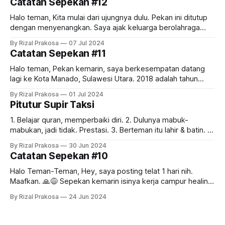
Catatan Sepekan #12
Halo teman, Kita mulai dari ujungnya dulu. Pekan ini ditutup
dengan menyenangkan. Saya ajak keluarga berolahraga
pagi di ruang terbuka hijau terbesar di DIY: GSP & Balairung
By Rizal Prakosa
07 Jul 2024
UGM. Karena pagi ini ada acara persiapan ospek di
Catatan Sepekan #11
Lapangan Pancasila, gerbang GSP terbuka lebar.
Masyarakat umum yang biasanya dialihkan ke Wisdom Park,
Halo teman, Pekan kemarin, saya berkesempatan datang
lagi ke Kota Manado, Sulawesi Utara. 2018 adalah tahun
terakhir saya ke sana. Hari-hari ini, Manado tambah ramai.
By Rizal Prakosa
01 Jul 2024
Hari pertama saya diajak naik ke arah Tomohon dan
Pitutur Supir Taksi
menikmati keindahan Danau Linow. Wisata dingin-dingin lagi
seperti yang kita bahas di edisi sebelumnya.
1. Belajar quran, memperbaiki diri. 2. Dulunya mabuk-
mabukan, jadi tidak. Prestasi. 3. Berteman itu lahir & batin. 4.
Umur 50 tahun tetap mesra dengan istri. 5. Dekat dengan
By Rizal Prakosa
30 Jun 2024
semua anak & menantunya. 6. Hidup itu dijalani & disyukuri.
Catatan Sepekan #10
7. Baru punya rumah di umur hampir 50 tahun. Tetap
disyukuri.
Halo Teman-Teman, Hey, saya posting telat 1 hari nih.
Maafkan. 🙏😅 Sepekan kemarin isinya kerja campur healing.
Setelah seharian sampai malam meeting di kantor, esoknya
By Rizal Prakosa
24 Jun 2024
kami meluncur ke Bromo! Kami tidak bisa turun ke lautan
pasir atau naik ke Penanjakan untuk melihat sunrise yang
ikonik itu karena sedang berlangsung upacara