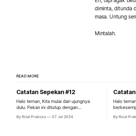
Eh, tapi agak be
diminta, ditunda 
masa. Untung se
Mintalah.
READ MORE
Catatan Sepekan #12
Catatan
Halo teman, Kita mulai dari ujungnya
Halo teman, Pekan kemarin, 
dulu. Pekan ini ditutup dengan
berkesempa
menyenangkan. Saya ajak keluarga
Manado, Su
By Rizal Prakosa
07 Jul 2024
By Rizal Pra
berolahraga pagi di ruang terbuka hijau
tahun terak
terbesar di DIY: GSP & Balairung UGM.
Manado tambah r
Karena pagi ini ada acara persiapan
saya diaja