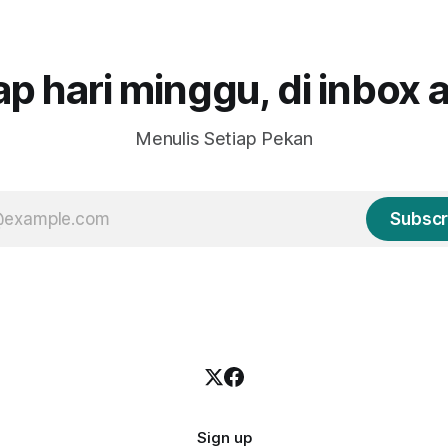
keindahan Danau Linow.
disyukuri. 7. Baru punya rumah di umur
in-dingin lagi seperti yang
hampir 50 tahun. Tetap disyuk
 di edisi sebelumnya.
ap hari minggu, di inbox 
Menulis Setiap Pekan
Subscr
Sign up