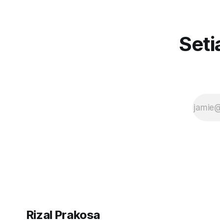
ospek di Lapangan Pancasila, gerbang
menikmati 
GSP terbuka lebar. Masyarakat umum
Wisata ding
yang biasanya dialihkan ke Wisdom
kita bahas
Park,
Seti
Rizal Prakosa