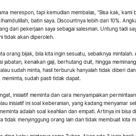
ma merespon, tapi kemudian membalas, “Bisa kak, kami b
Alhamdulillah, batin saya. Discountnya lebih dari 10%. Ang
dang dari pekerjaan saya sebagai salesman. Untung tadi s
ni tidak akan diperoleh.
ata orang bijak, bila kita ingin sesuatu, sebaiknya mintalah
si jabatan, kenaikan gaji, berhutang duit, hingga meminang c
alau sudah minta, hasil terburuk hanyalah tidak diberi dan 
ak meminta, sudah pasti tidak dapat.
ngat, inisiatif meminta dan cara menyampaikan permintaan
au inisiatif ini soal keberanian, yang kadang menyamar s
minta adalah soal keahlian dan empati. Artinya ini bisa di
a tidak menyinggung orang lain dan tidak membuat kita m