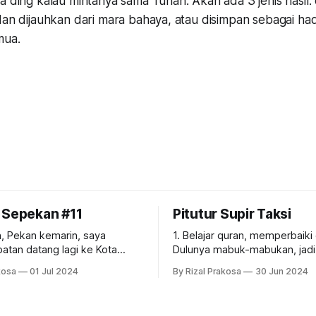
da
ding
kalau mintanya sama Tuhan. Akan ada 3 jenis hasil:
dan dijauhkan dari mara bahaya, atau disimpan sebagai had
mua.
 Sepekan #11
Pitutur Supir Taksi
saya
1. Belajar quran, memperbaiki diri. 2.
tan datang lagi ke Kota
Dulunya mabuk-mabukan, jadi 
lawesi Utara. 2018 adalah
Prestasi. 3. Berteman itu lahir & batin. 4.
kosa
01 Jul 2024
By Rizal Prakosa
30 Jun 2024
hir saya ke sana. Hari-hari ini,
Umur 50 tahun tetap mesra den
amai. Hari pertama
5. Dekat dengan semua anak &
k naik ke arah Tomohon dan
menantunya. 6. Hidup itu dijalani &