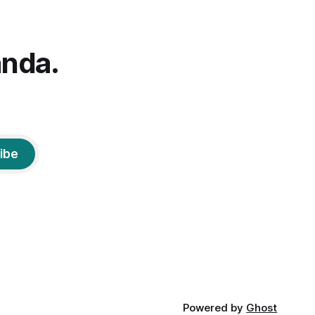
pasir atau naik ke Penanjakan untuk
uri.
melihat sunrise yang ikonik itu karena
sedang berlangsung upacara
anda.
ibe
Powered by
Ghost