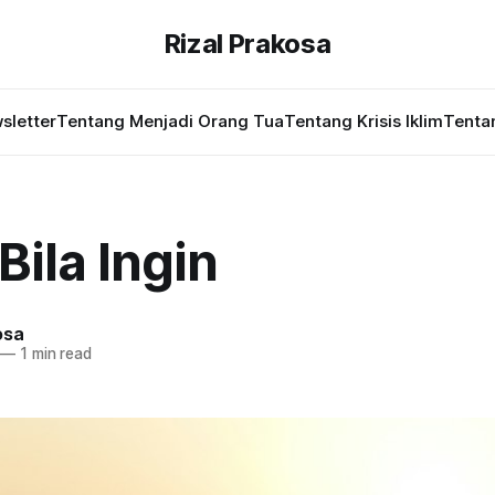
Rizal Prakosa
sletter
Tentang Menjadi Orang Tua
Tentang Krisis Iklim
Tentan
Bila Ingin
osa
—
1 min read