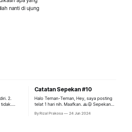
 dikasih apa yang
iah nanti di ujung
Catatan Sepekan #10
Halo Teman-Teman, Hey, saya posting
tidak.
telat 1 hari nih. Maafkan. 🙏😅 Sepekan
kemarin isinya kerja campur healing.
By Rizal Prakosa
24 Jun 2024
gan istri.
Setelah seharian sampai malam meeting
di kantor, esoknya kami meluncur ke
Bromo! Kami tidak bisa turun ke lautan